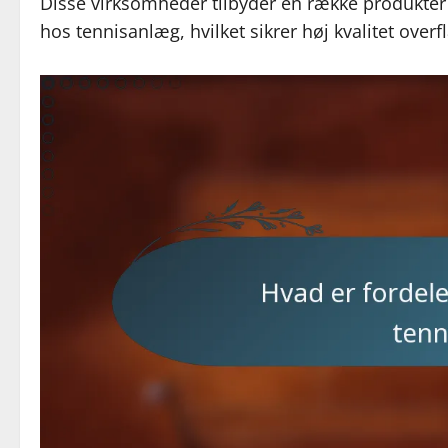
Disse virksomheder tilbyder en række produkte
hos tennisanlæg, hvilket sikrer høj kvalitet over