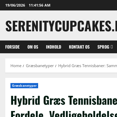
Skip
19/06/2026
11:41:57 AM
to
content
SERENITYCUPCAKES.
FORSIDE
OM OS
INDHOLD
KONTAKT OS
SPROG
Home
Græsbanetyper
Hybrid Græs Tennisbaner: Samme
Græsbanetyper
Hybrid Græs Tennisban
Fordele, Vedligeholdels