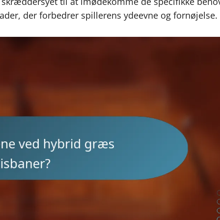
r skræddersyet til at imødekomme de specifikke beho
flader, der forbedrer spillerens ydeevne og fornøjelse.