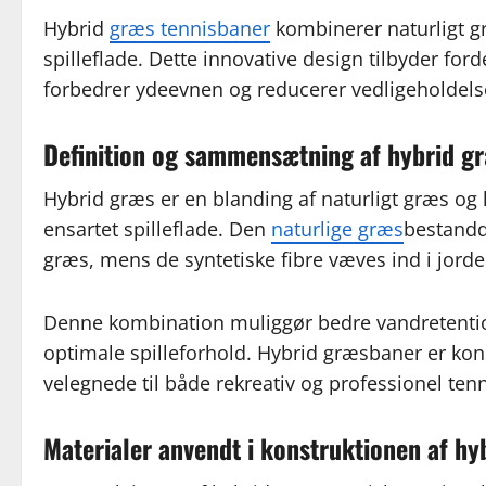
Hybrid
græs tennisbaner
kombinerer naturligt gr
spilleflade. Dette innovative design tilbyder for
forbedrer ydeevnen og reducerer vedligeholdel
Definition og sammensætning af hybrid g
Hybrid græs er en blanding af naturligt græs og k
ensartet spilleflade. Den
naturlige græs
bestandd
græs, mens de syntetiske fibre væves ind i jorde
Denne kombination muliggør bedre vandretentio
optimale spilleforhold. Hybrid græsbaner er kons
velegnede til både rekreativ og professionel tenn
Materialer anvendt i konstruktionen af hy