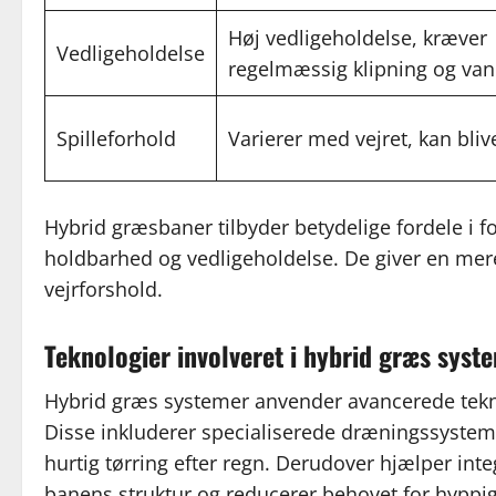
Høj vedligeholdelse, kræver
Vedligeholdelse
regelmæssig klipning og va
Spilleforhold
Varierer med vejret, kan bli
Hybrid græsbaner tilbyder betydelige fordele i f
holdbarhed og vedligeholdelse. De giver en mere
vejrforshold.
Teknologier involveret i hybrid græs syst
Hybrid græs systemer anvender avancerede tekno
Disse inkluderer specialiserede dræningssyste
hurtig tørring efter regn. Derudover hjælper int
banens struktur og reducerer behovet for hyppig