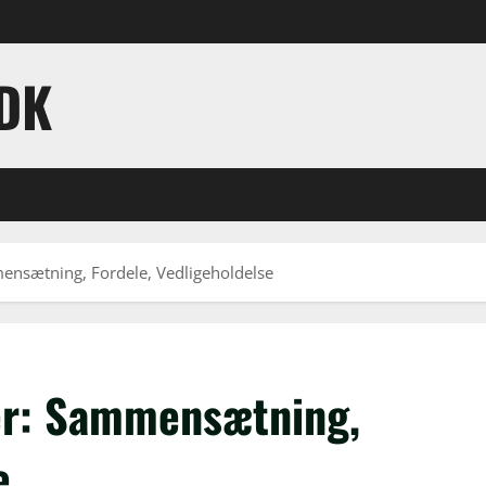
DK
nsætning, Fordele, Vedligeholdelse
er: Sammensætning,
e