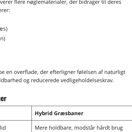
erer flere nøglematerialer, der bidrager til deres
erer:
æs)
en)
n overflade, der efterligner følelsen af naturligt
oldbarhed og reducerede vedligeholdelseskrav.
ner
Hybrid Græsbaner
lid
Mere holdbare, modstår hårdt brug