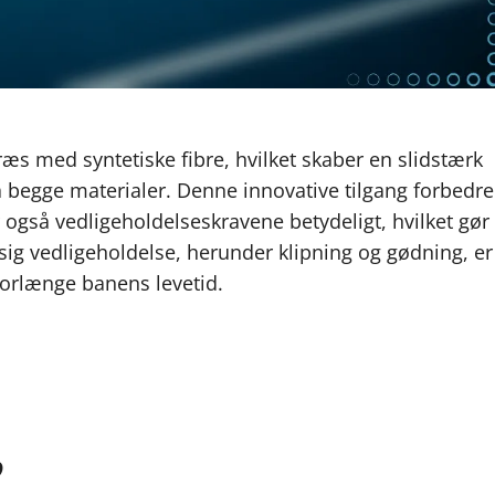
æs med syntetiske fibre, hvilket skaber en slidstærk
a begge materialer. Denne innovative tilgang forbedre
også vedligeholdelseskravene betydeligt, hvilket gør
æssig vedligeholdelse, herunder klipning og gødning, er
forlænge banens levetid.
?