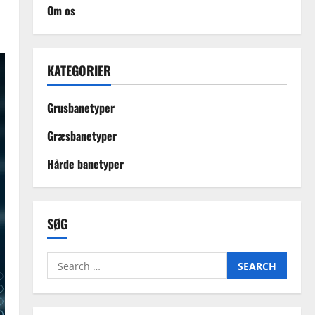
Om os
KATEGORIER
Grusbanetyper
Græsbanetyper
Hårde banetyper
SØG
Search
for: